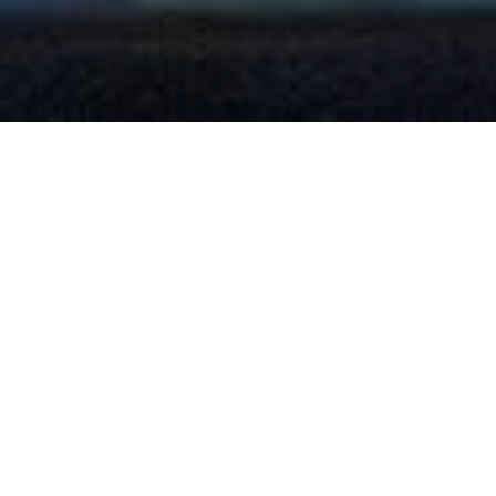
RETOUR
École de danse Nataly Lapointe
Volet danse